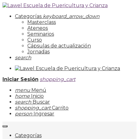
Categorías
keyboard_arrow_down
Masterclass
Ateneos
Seminarios
Curso
Cápsulas de actualización
Jornadas
search
Iniciar Sesión
shopping_cart
menu
Menú
home
Inicio
search
Buscar
shopping_cart
Carrito
person
Ingresar
Categorías